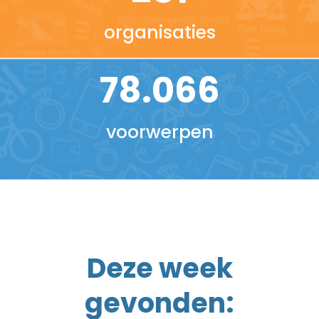
organisaties
78.066
voorwerpen
Deze week
gevonden: